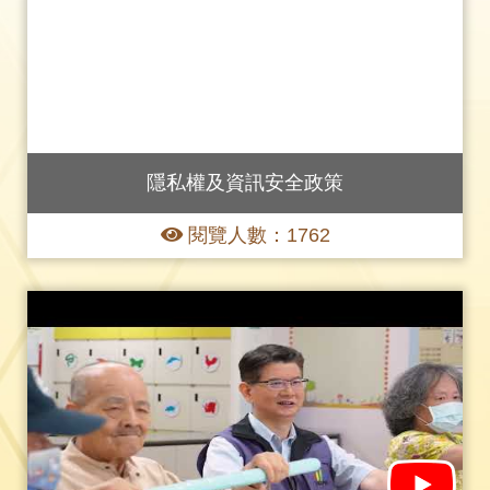
字
大
體
小：
體
大
小：
大
小：
隱私權及資訊安全政策
閱覽人數：1762