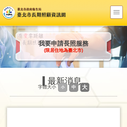
跳到主要內容區塊
Toggl
navig
我要申請長照服務
(限居住地為臺北市)
最新消息
變
大
變
字體大小
中
變
小
更
更
更
頁
頁
頁
面
面
字
面
字
體