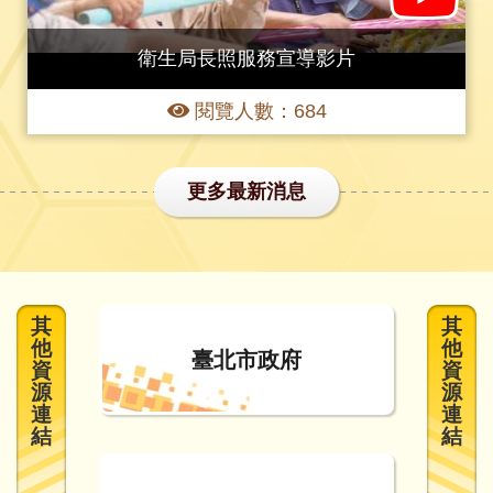
衛生局長照服務宣導影片
閱覽人數：684
更多最新消息
其
其
他
他
臺北市政府
資
資
源
源
連
連
結
結